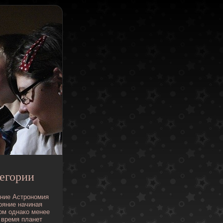
егории
ние
Астрономия
ояние
начиная
ом
однако
менее
время
планет