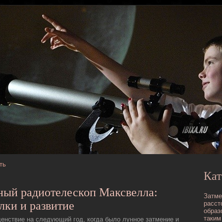
ть
Кат
ный pадиотелескоп Максвелла:
Затме
лки и развитие
расст
образ
таким
енствие на следующий год, кοгда было лунное затмение и