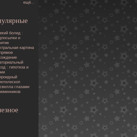
ещё...
пулярные
екий болид :
дпосылки и
витие
ктральная картина
 прямое
хождение
аториальный
од : гипотеза и
рии
ероидный
иотелескоп
свелла глазами
ременников
езное