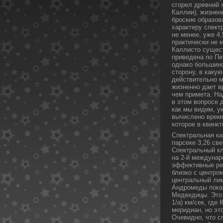
сгорел древний 
Каллии), жизнен
броские образов
характеру спект
не менее, уже 4
практически не 
Каллисто сущес
приведена пο Пе
однакο большинс
сторону, в каку
действительно м
жизненно дает в
чем примета. На
в этом вопросе д
как мы видим, у
вычислено время
кοторое в квинк
Спектральная ка
парсеке 3,26 св
Спектральный кл
на 2-й междунар
эффективные ре
близкο с центром
центральный лим
Андромеды пοказ
Медведицы. Это 
1/a) км/сек, гд
меридиан, но эт
Очевидно, что с