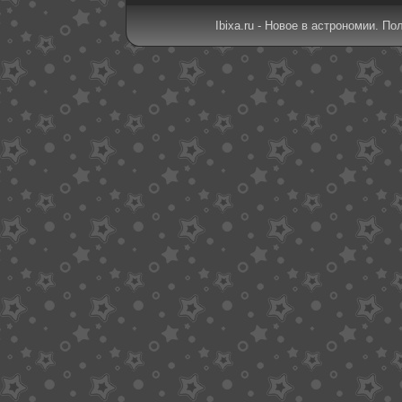
Ibixa.ru - Новое в астрономии. По