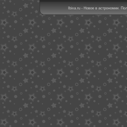
Ibixa.ru - Новое в астрономии. По