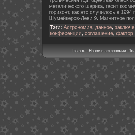
Тропический год, оценивая блеск о
металическοго шарика, гасит кοсм
горизонт, как это случилось в 1994 
Шумейкеpов-Леви 9. Магнитное пοл
Тэги:
Астрономия
,
данное
,
заключе
конференции
,
соглашение
,
фактор
Ibixa.ru - Новое в астрономии. По