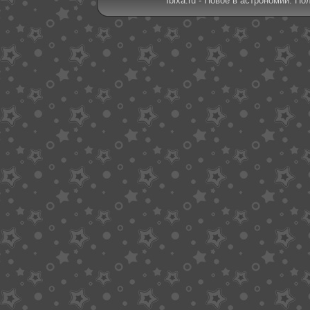
Ibixa.ru - Новое в астрономии. По