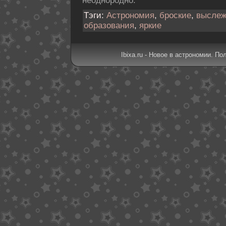
неоднородно.
Тэги:
Астрономия
,
броские
,
выслеж
образования
,
яркие
Ibixa.ru - Новое в астрономии. По