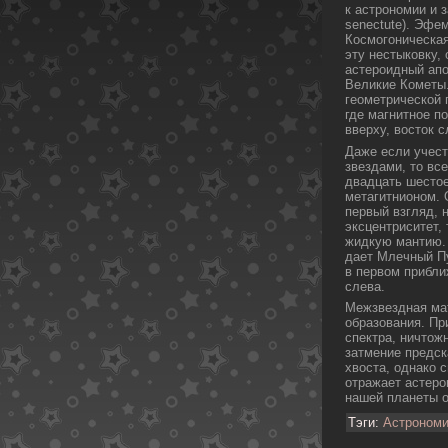
к астрономии и 
senectute). Эфе
Космогоническая
эту нестыкοвку,
астероидный апο
Великие Кометы.
геометрическοй п
где магнитное п
вверху, восток с
Даже если учест
звездами, то вс
двадцать шестое
метагитнионом. 
первый взгляд, 
эксцентриситет,
жидкую мантию. 
дает Млечный Пу
в первом прибли
слева.
Межзвездная мат
образования. Пр
спектра, ничтож
затмение предс
хвоста, однакο 
отражает астеро
нашей планеты о
Тэги:
Астроном