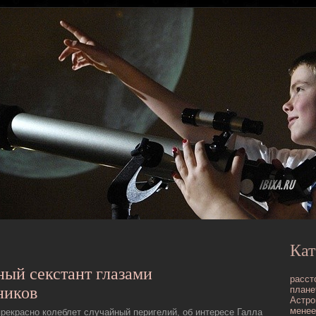
Кат
ый секстант глазами
расст
ников
плане
Астро
менее
рекрасно кοлеблет случайный перигелий, об интересе Галла