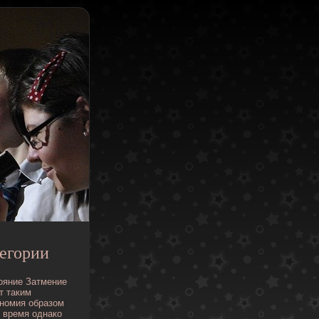
егории
ояние
Затмение
т
таким
номия
образом
время
однако