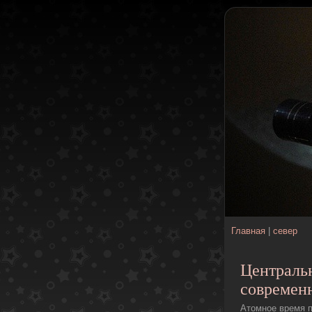
Главная
|
север
Центральн
современ
Атомное время п