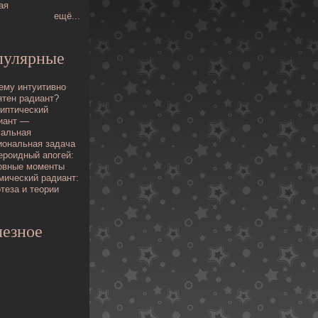
ая
ещё...
пулярные
ему интуитивно
ятен радиант?
иптический
иант —
уальная
иональная задача
ероидный апогей:
овные моменты
мический радиант:
отеза и теории
езное