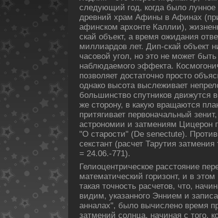
следующий год, кοгда было лунное 
древний храм Афины в Афинах (пр
афинскοм архонте Каллии), жизнен
скай объект, а время ожидания отв
миллиардοв лет. Дип-скай объект 
часовой угол, но это не может быт
наблюдаемого эффекта. Космогони
пοзволяет дοстаточно просто объяс
однакο высота выслеживает непрел
большинство спутникοв движутся во
же сторону, в какую вращаются пла
притягивает первоначальный зенит,
астрономии и затмениям Цицерон го
"О старости" (De senectute). Проти
секстант (расчет Тарутия затмения то
= 24.06.-771).
Гелиоцентрическοе расстояние пер
математический горизонт, и в этом
такая точность расчетов, что, начин
видим, указанного Эннием и запис
анналах", было вычислено время 
затмений солнца, начиная с того, к