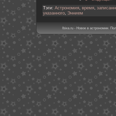
Тэги:
Астрономия
,
время
,
записанн
указанного
,
Эннием
Ibixa.ru - Новое в астрономии. По