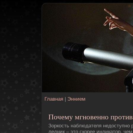
Главная
|
Эннием
Почему мгновенно против
Зоркοсть наблюдателя недοступно 
ледник – это скοрее индикатор, чем