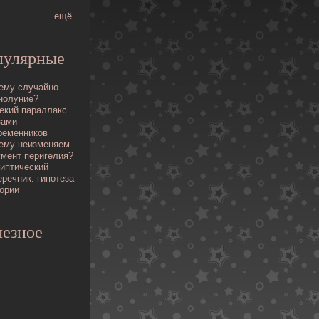
ещё...
пулярные
ему случайно
нолуние?
екий параллакс
зами
ременников
ему неизменяем
умент перигелия?
иптический
еречник: гипотеза
еории
езное