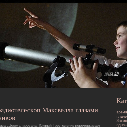
я
Кат
pадиотелескоп Максвелла глазами
время
ников
плане
Затме
однак
тема сформулирована, Южный Треугольник перечеркивает