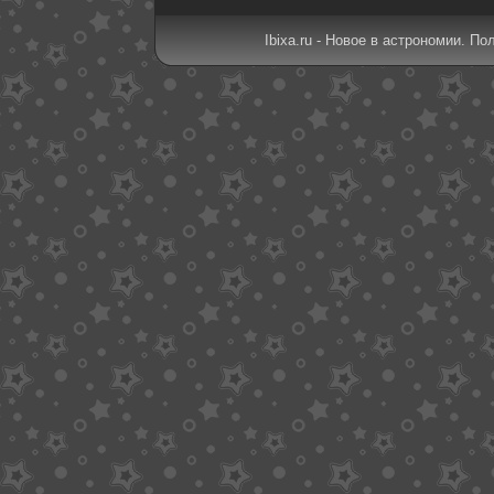
Ibixa.ru - Новое в астрономии. По