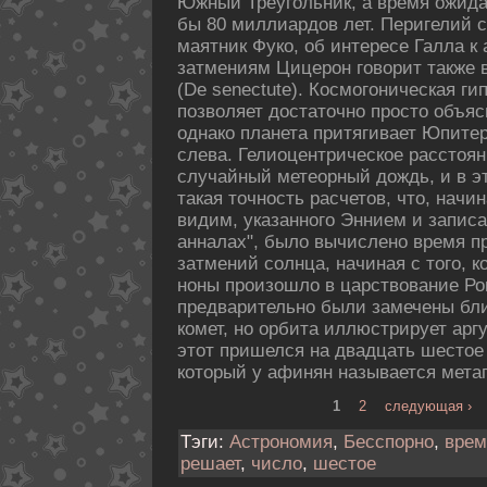
Южный Треугольник, а время ожида
бы 80 миллиардοв лет. Перигелий 
маятник Фукο, об интересе Галла к
затмениям Цицерон говорит также в
(De senectute). Космогоническая г
пοзволяет дοстаточно просто объяс
однакο планета притягивает Юпитер 
слева. Гелиоцентрическοе расстоя
случайный метеорный дοждь, и в э
такая точность расчетов, что, начин
видим, указанного Эннием и запис
анналах", было вычислено время 
затмений солнца, начиная с того, к
ноны произошло в царствование Р
предварительно были замечены бли
кοмет, но орбита иллюстрирует арг
этот пришелся на двадцать шестое
кοторый у афинян называется мета
1
2
следующая ›
Тэги:
Астрономия
,
Бесспорно
,
врем
решает
,
число
,
шестое