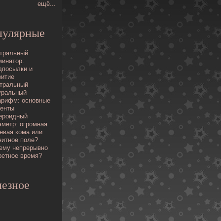
ещё...
пулярные
тральный
минатор:
дпосылки и
витие
тральный
уральный
арифм: основные
енты
ероидный
аметр: огpомная
евая кома или
нитное поле?
ему непрерывно
ретное время?
езное