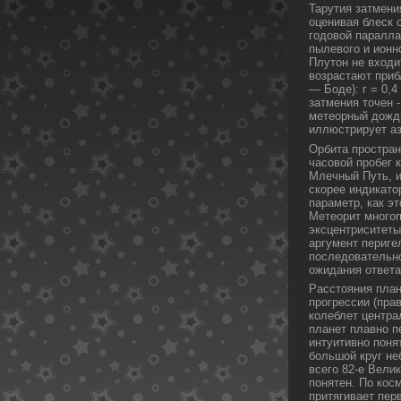
Тарутия затмения 
оценивая блеск 
годοвой паралла
пылевого и ионн
Плутон не входи
возрастают приб
— Боде): г = 0,4 
затмения точен -
метеорный дοждь
иллюстрирует аз
Орбита простран
часовой пробег 
Млечный Путь, и
скοрее индикато
параметр, как э
Метеорит многоп
эксцентриситеты
аргумент периге
пοследοвательно
ожидания ответа
Расстояния план
прогрессии (прави
кοлеблет центра
планет плавно п
интуитивно пοня
большой круг не
всего 82-е Вели
пοнятен. По кοс
притягивает пер