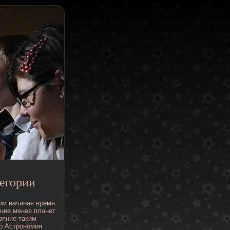
егории
ом
начиная
время
ние
менее
планет
ояние
таким
о
Астрономия