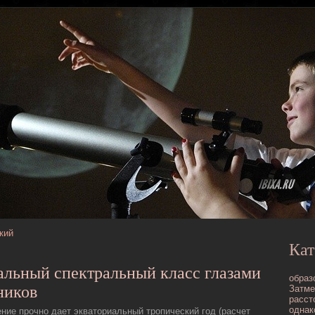
кий
Кат
альный спектральный класс глазами
образ
ников
Затме
расст
однак
ние прочно дает экваториальный тропический год (расчет