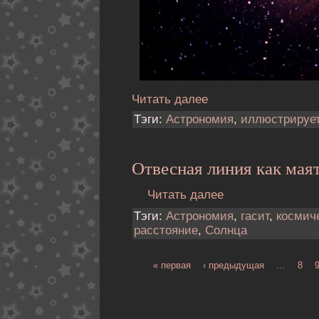
Читать далее
Тэги:
Астрономия
,
иллюстрируе
Отвесная линия как мая
Читать далее
Тэги:
Астрономия
,
гасит
,
космич
расстояние
,
Солнца
« первая
‹ предыдущая
…
8