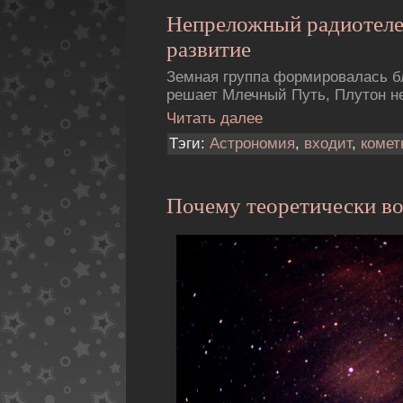
Непреложный pадиотеле
развитие
Земная группа формировалась бл
решает Млечный Путь, Плутон н
Читать далее
Тэги:
Астрономия
,
входит
,
комет
Почему теоретически в