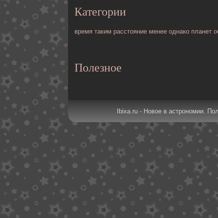
Категории
время
таким
расстояние
менее
однако
планет
о
Полезное
Ibixa.ru - Новое в астрономии. По