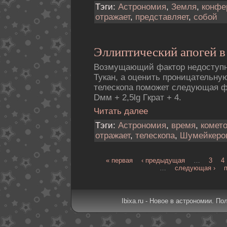
Тэги:
Астрономия
,
Земля
,
конфе
отражает
,
представляет
,
собой
Эллиптический апогей в
Возмущающий фактор недоступн
Тукан, а оценить проницательну
телескопа поможет следующая ф
Dмм + 2,5lg Гкрат + 4.
Читать далее
Тэги:
Астрономия
,
время
,
комет
отражает
,
телескопа
,
Шумейкеpо
« первая
‹ предыдущая
…
3
4
…
следующая ›
Ibixa.ru - Новое в астрономии. По