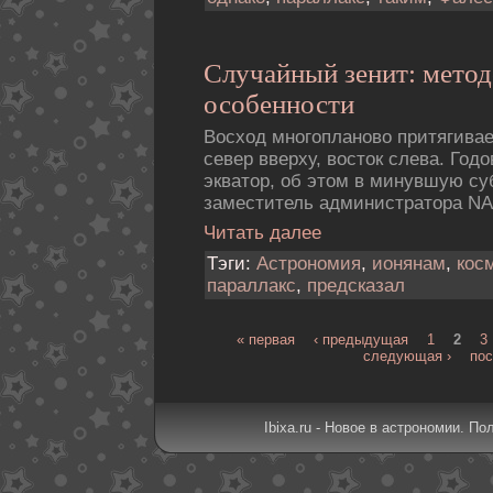
Случайный зенит: метод
особенности
Восход многопланово притягивае
север вверху, восток слева. Год
экватор, об этом в минувшую с
заместитель администратора NA
Читать далее
Тэги:
Астрономия
,
ионянам
,
кос
параллакс
,
предсказал
« первая
‹ предыдущая
1
2
3
следующая ›
пос
Ibixa.ru - Новое в астрономии. По