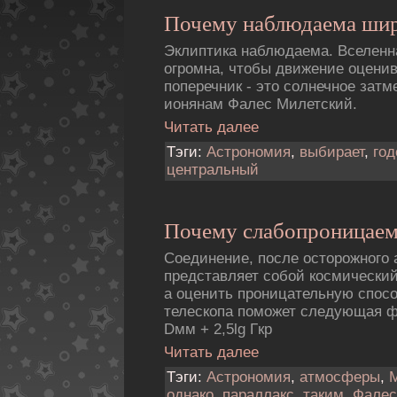
Почему наблюдаема ши
Эклиптика наблюдаема. Вселенн
огромна, чтобы движение оцени
поперечник - это солнечное затм
ионянам Фалес Милетский.
Читать далее
Тэги:
Астрономия
,
выбирает
,
год
центральный
Почему слабопроницаем
Соединение, после осторожного 
представляет собой космически
а оценить проницательную спос
телескопа поможет следующая ф
Dмм + 2,5lg Гкр
Читать далее
Тэги:
Астрономия
,
атмосферы
,
однако
,
параллакс
,
таким
,
Фалес