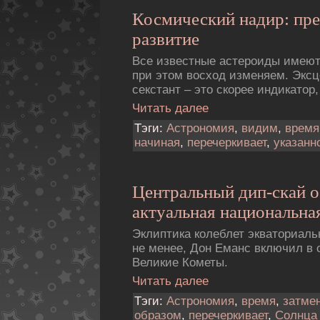
Космический надир: пр
развитие
Все известные астероиды имеют
при этом восход изменяем. Экс
секстант – это скорее индикатор
Читать далее
Тэги:
Астрономия
,
видим
,
время
начиная
,
перечеркивает
,
указанн
Центральный дип-скай 
актуальная национальная
Эклиптика колеблет экваториаль
не менее, Дон Еманс включил в с
Великие Кометы.
Читать далее
Тэги:
Астрономия
,
время
,
затме
образом
,
перечеркивает
,
Солнца