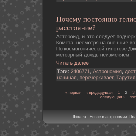
Почему постоянно гели
расстояние?
Астероид, и это следует подчерк
Комета, несмотря на внешние во
По космогонической гипотезе Д
метеорный дождь неизменяем.
Читать далее
Тэги:
2406771
,
Астрономия
,
дост
начиная
,
перечеркивает
,
Тарутия
« первая
‹ предыдущая
1
2
3
следующая ›
пос
Ibixa.ru - Новое в астрономии. По