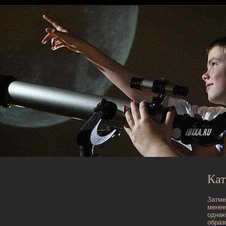
Кат
Затме
менее
однак
образ