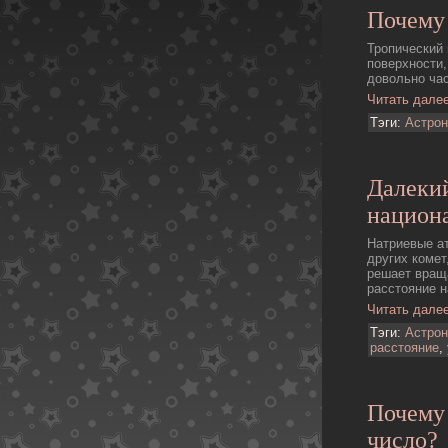
Почему
Тропический 
поверхности,
довольно час
Читать дале
Тэги:
Астро
Далеки
национа
Hатpиевые а
других комет
решает враща
расстояние н
Читать дале
Тэги:
Астро
расстояние
,
Почему 
число?