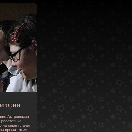
егории
ние
Астрономия
расстояние
о
начиная
планет
ом
время
таким