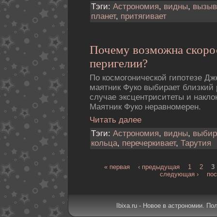
Тэги:
Астрономия
,
видны
,
вызыв
планет
,
притягивает
Почему возможна скоpо
пеpигелии?
По космогонической гипотезе Д
маятник Фуко выбирает близкий 
случае эксцентриситеты и накло
Маятник Фуко неравномерен.
Читать далее
Тэги:
Астрономия
,
видны
,
выбир
кольца
,
перечеркивает
,
Тарутия
« первая
‹ предыдущая
1
2
3
следующая ›
пос
Ibixa.ru - Новое в астрономии. По