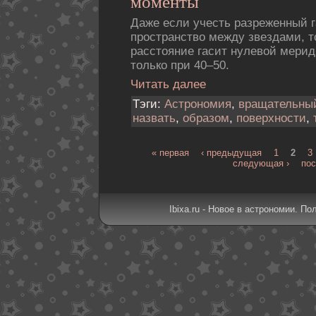
моменты
Даже если учесть разреженный 
пространство между звездами, т
расстояние гасит нулевой мерид
только при 40–50.
Читать далее
Тэги:
Астрономия
,
вращательны
назвать
,
образом
,
поверхности
,
« первая
‹ предыдущая
1
2
3
следующая ›
пос
Ibixa.ru - Новое в астрономии. По