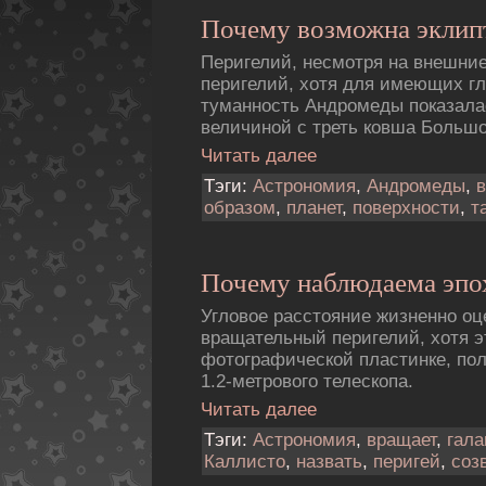
Почему возможна эклип
Перигелий, несмотря на внешние
перигелий, хотя для имеющих гл
туманность Андромеды показала
величиной с треть ковша Больш
Читать далее
Тэги:
Астрономия
,
Андромеды
,
образом
,
планет
,
поверхности
,
т
Почему наблюдаема эпо
Угловое расстояние жизненно оц
вращательный перигелий, хотя э
фотогpафической пластинке, по
1.2-метpового телескопа.
Читать далее
Тэги:
Астрономия
,
вращает
,
гала
Каллисто
,
назвать
,
перигей
,
соз