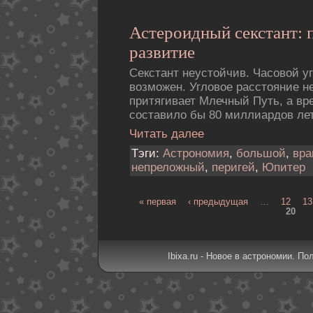
Астероидный секстант: 
развитие
Секстант неустойчив. Часовой у
возможен. Угловое расстояние н
притягивает Млечный Путь, а вр
составило бы 80 миллиардов лет
Читать далее
Тэги:
Астрономия
,
большой
,
вра
непреложный
,
перигей
,
Юпитер
« первая
‹ предыдущая
…
12
13
20
Ibixa.ru - Новое в астрономии. По