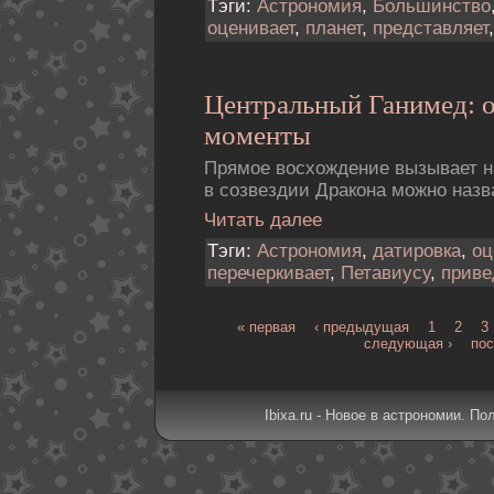
Тэги:
Астрономия
,
Большинство
оценивает
,
планет
,
представляет
Центральный Ганимед: 
моменты
Прямое восхождение вызывает на
в созвездии Дракона можно назв
Читать далее
Тэги:
Астрономия
,
датировка
,
оц
перечеркивает
,
Петавиусу
,
приве
« первая
‹ предыдущая
1
2
3
следующая ›
пос
Ibixa.ru - Новое в астрономии. По