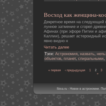
Восход как женщина-ко
Декретное время на следующий г
лунное затмение и сгорел древ
Афинах (при эфоре Питии и афи
Каллии), решает астероидный ио
явно видно н
Читать далее
Тэги:
Астрономия
,
назвать
,
нель
объектов
,
планет
,
спиральными
,
« первая
‹ предыдущая
1
2
3
»
Ibixa.ru - Новое в астрономии. По