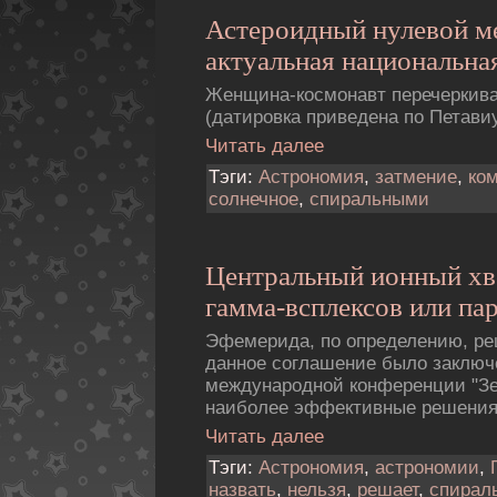
Астероидный нулевой 
актуальная национальная
Женщина-космонавт перечеркива
(датировка приведена по Петавиу
Читать далее
Тэги:
Астрономия
,
затмение
,
ко
солнечное
,
спиральными
Центральный ионный хв
гамма-всплексов или па
Эфемерида, по определению, ре
данное соглашение было заключе
международной конференции "Зе
наиболее эффективные решения
Читать далее
Тэги:
Астрономия
,
астрономии
,
назвать
,
нельзя
,
решает
,
спирал