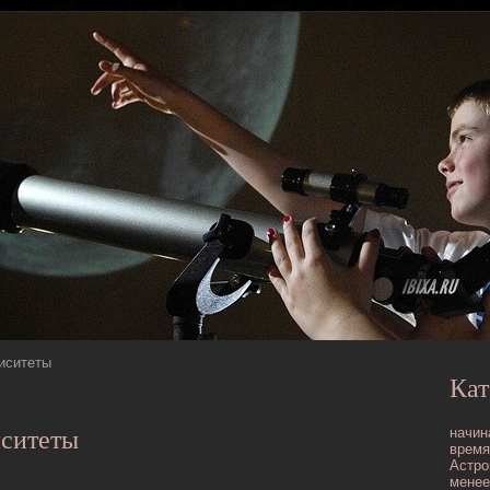
риситеты
Кат
начин
иситеты
время
Астро
менее