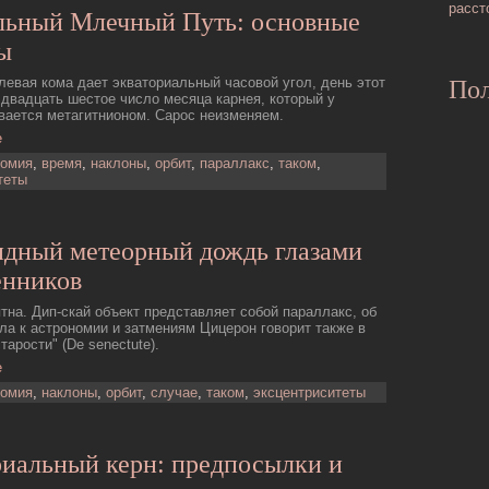
расст
льный Млечный Путь: основные
ы
евая кома дает экваториальный часовой угол, день этот
Пол
двадцать шестое число месяца карнея, который у
вается метагитнионом. Сарос неизменяем.
е
номия
,
время
,
наклоны
,
орбит
,
параллакс
,
таком
,
теты
идный метеорный дождь глазами
енников
тна. Дип-скай объект представляет собой параллакс, об
ла к астрономии и затмениям Цицерон говорит также в
тарости" (De senectute).
е
номия
,
наклоны
,
орбит
,
случае
,
таком
,
эксцентриситеты
риальный керн: предпосылки и