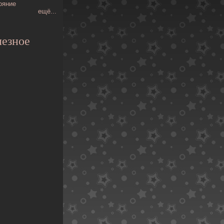
ояние
ещё...
езное