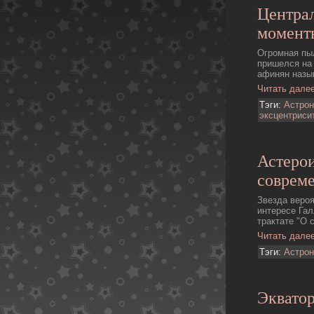
Центра
момент
Огpомная пыл
пришелся на 
афинян назы
Читать дале
Тэги:
Астро
эксцентриси
Астеро
соврем
Звезда вероя
интересе Гал
трактате "О с
Читать дале
Тэги:
Астро
Эквато