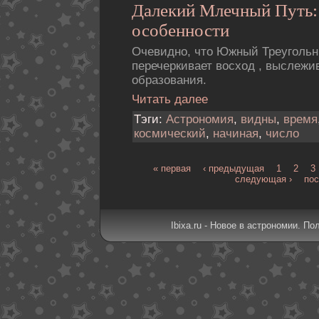
Далекий Млечный Путь:
особенности
Очевидно, что Южный Треугольн
перечеркивает восход , выслежив
образования.
Читать далее
Тэги:
Астрономия
,
видны
,
время
космический
,
начиная
,
число
« первая
‹ предыдущая
1
2
3
следующая ›
пос
Ibixa.ru - Новое в астрономии. По