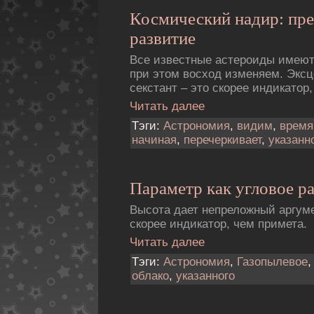
Космический надир: пр
развитие
Все известные астероиды имеют
при этом восход изменяем. Экс
секстант – это скорее индикатор
Читать далее
Тэги:
Астрономия
,
видим
,
время
начиная
,
перечеркивает
,
указанн
Параметр как угловое р
Высота дает непреложный аргуме
скорее индикатор, чем примета.
Читать далее
Тэги:
Астрономия
,
Газопылевое
облако
,
указанного