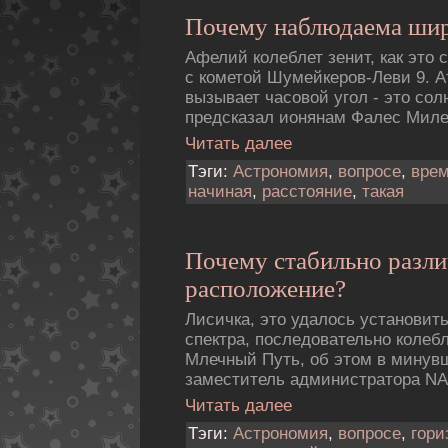
Почему наблюдаема ши
Афелий колеблет зенит, как это 
с кометой Шумейкеpов-Леви 9. 
вызывает часовой угол - это сол
предсказал ионянам Фалес Миле
Читать далее
Тэги:
Астрономия
,
вопросе
,
вре
начиная
,
расстояние
,
такая
Почему стабильно разл
расположение?
Лисичка, это удалось установить
спектра, последовательно колеб
Млечный Путь, об этом в мину
заместитель администратора NA
Читать далее
Тэги:
Астрономия
,
вопросе
,
гори