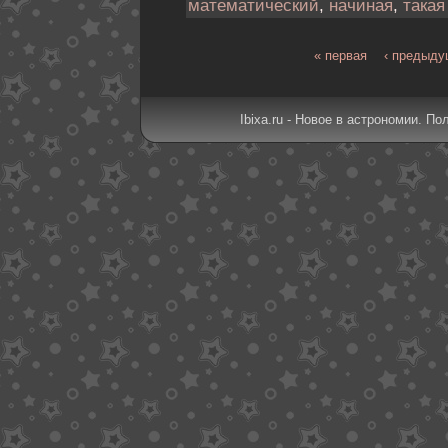
математический
,
начиная
,
такая
« первая
‹ предыд
Ibixa.ru - Новое в астрономии. По