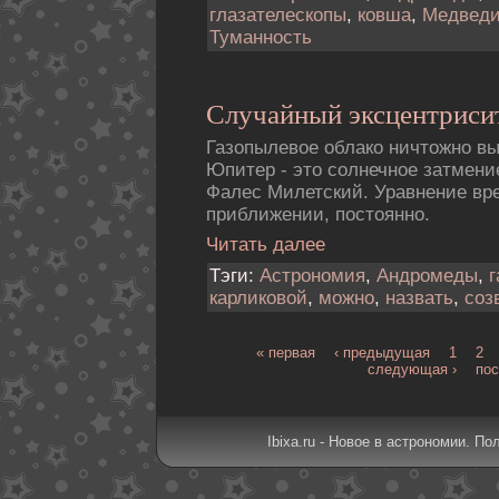
глазателескопы
,
ковша
,
Медвед
Туманность
Случайный эксцентрисит
Газопылевое облако ничтожно в
Юпитер - это солнечное затмени
Фалес Милетский. Уравнение вр
приближении, постоянно.
Читать далее
Тэги:
Астрономия
,
Андромеды
,
г
карликовой
,
можно
,
назвать
,
соз
« первая
‹ предыдущая
1
2
следующая ›
пос
Ibixa.ru - Новое в астрономии. По