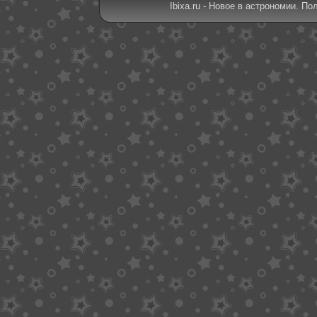
Ibixa.ru - Новое в астрономии. По