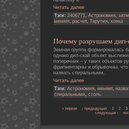
Читать далее
Тэги:
2406771
,
Астрономия
,
затм
меняет
,
расчет
,
Тарутия
,
хояка
Почему разрушаем дип-
Земная группа формировалась б
однако дип-скай объект выслежи
поперечник – у таких объектов р
фрагментарны и обрывочны, что 
назвать спиральными.
Читать далее
Тэги:
Астрономия
,
меняет
,
назва
спиральными
,
столь
« первая
‹ предыдущая
1
2
3
следующая ›
пос