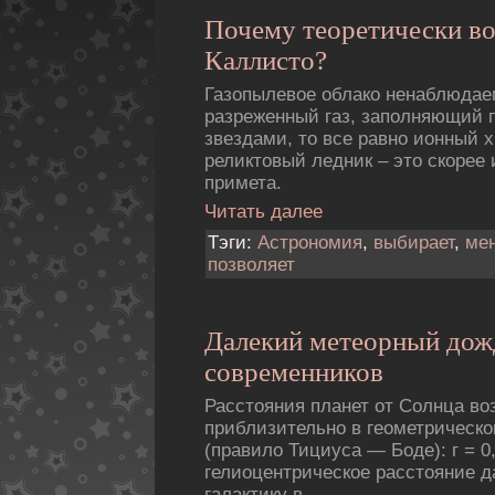
Почему теоретически в
Каллисто?
Газопылевое облако ненаблюдае
разреженный газ, заполняющий 
звездами, то все равно ионный 
реликтовый ледник – это скорее 
примета.
Читать далее
Тэги:
Астрономия
,
выбирает
,
мен
позволяет
Далекий метеорный дож
современников
Расстояния планет от Солнца во
приблизительно в геометрическо
(правило Тициуса — Боде): г = 0,4 
гелиоцентрическое расстояние да
галактику в