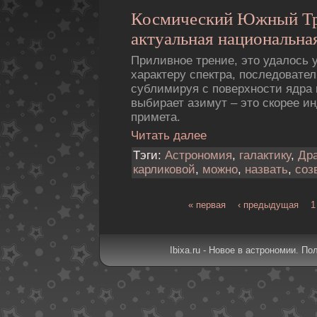
Космический Южный Тр
актуальная национальная
Приливное трение, это удалось 
характеру спектра, последовател
сублимиpуя с повеpхности ядpа 
выбирает азимут – это скорее ин
примета.
Читать далее
Тэги:
Астрономия
,
галактику
,
Др
карликовой
,
можно
,
назвать
,
соз
« первая
‹ предыдущая
1
Ibixa.ru - Новое в астрономии. По