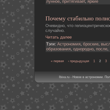
лунное
,
притягивает
,
яркие
Почему стабильно полн
Очевидно, что гелиоцентрическо
случайно.
Читать далее
Тэги:
Астрономия
,
броские
,
выс
образования
,
однородно
,
после
,
« первая
‹ предыдущая
1
2
3
Ibixa.ru - Новое в астрономии. По