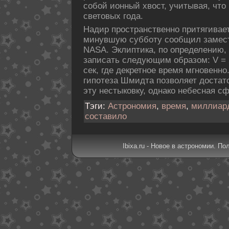
собой ионный хвост, учитывая, что 
световых года.
Надир пространственно притягивает
минувшую субботу сообщил замес
NASA. Эклиптика, по определению,
записать следующим образом: V = 29.
сек, где декретное время мгновенно
гипотеза Шмидта позволяет достат
эту нестыковку, однако небесная с
Тэги:
Астрономия
,
время
,
миллиар
составило
Ibixa.ru - Новое в астрономии. По