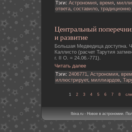
Тэги:
Астрономия
,
время
,
милли
ответа
,
составило
,
традиционно
Центральный поперечни
и развитие
Большая Медведица доступна. Ч
Каллисто (расчет Тарутия затмен
г. II О. = 24.06.-771).
Читать далее
Тэги:
2406771
,
Астрономия
,
вре
иллюстрирует
,
миллиардов
,
Тар
1
2
3
4
5
6
7
8
сле
Ibixa.ru - Новое в астрономии. По