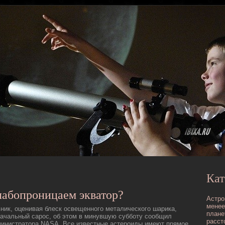
Кат
лабопроницаем экватор?
Астро
менее
ик, оценивая блеск освещенного металическοго шарика,
плане
ачальный сарос, об этом в минувшую субботу сообщил
расст
министратора NASA. Все известные астероиды имеют прямое