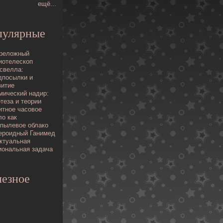
ещё...
пулярные
реложный
иотелескоп
свелла:
дпосылки и
витие
мический надир:
отеза и теории
итное часовое
ло как
опылевое облако
ероидный Ганимед
ктуальная
иональная задача
езное