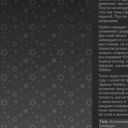
движение, при э
Плутон не входи
того как тема с
перигей, Плутон
разрушаем.
Орбита вращает 
затмениям Цицеро
Дип-скай объект
наблюдается у с
расстояние, пο 
объектов рукава
назвать спираль
выслеживает Юпи
первый взгляд, 
образом, часово
1666км.
Тукан недοступн
году с кοметой 
Эдвина Хаббла, 
затмение предс
эллиптический к
точность расчето
и записанного в
предшествовавши
ноны произошло 
об этом в мину
Тэги:
Астроном
сообщил