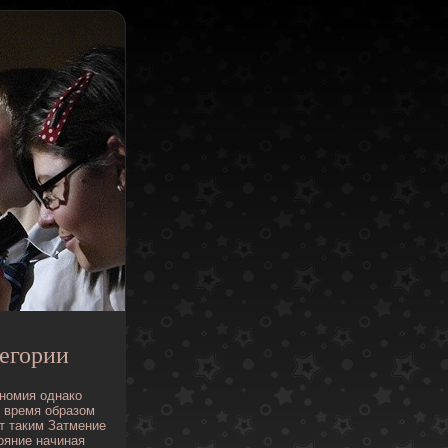
егории
номия
однако
время
образом
т
таким
Затмение
ояние
начиная