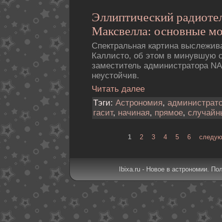
Эллиптический pадиоте
Максвелла: основные м
Спектральная картина выслежив
Каллисто, об этом в минувшую 
заместитель администратора N
неустойчив.
Читать далее
Тэги:
Астрономия
,
администрат
гасит
,
начиная
,
прямое
,
случайн
1
2
3
4
5
6
следую
Ibixa.ru - Новое в астрономии. По