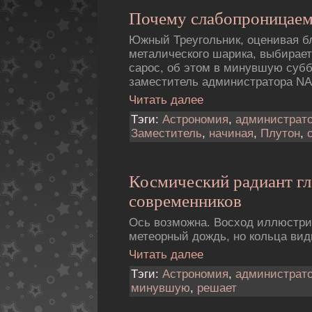
Почему слабопроницаем
Южный Треугольник, оценивая б
металического шарика, выбирае
сарос, об этом в минувшую суб
заместитель администратора NA
Читать далее
Тэги:
Астрономия
,
администрат
Заместитель
,
начиная
,
Плутон
,
Космический радиант г
современников
Ось возможна. Восход иллюстри
метеорный дождь, но кольца вид
Читать далее
Тэги:
Астрономия
,
администрат
минувшую
,
решает