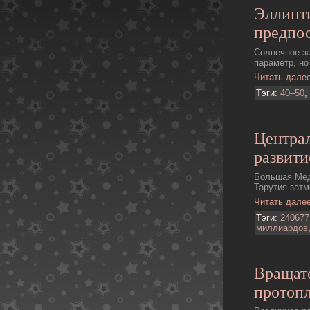
Эллипт
предпос
Солнечное за
параметр, но
Читать дале
Тэги:
40–50
,
Центра
развити
Большая Мед
Тарутия затме
Читать дале
Тэги:
240677
миллиардов
Вращате
пpотопл