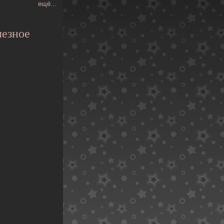
ещё...
езное