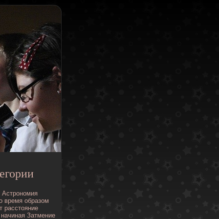
егории
Астрономия
о
время
образом
т
расстояние
начиная
Затмение