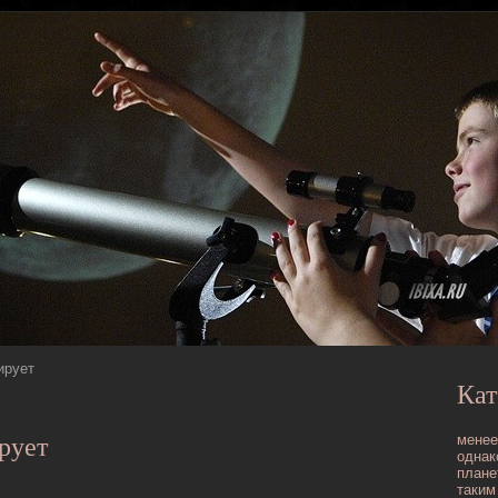
ирует
Кат
менее
рует
однак
плане
таким