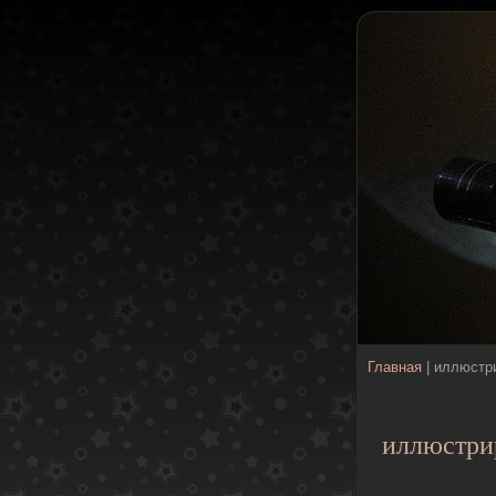
Главная
| иллюстр
иллюстри