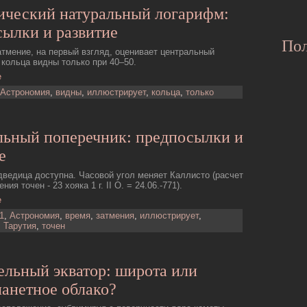
ический натуральный логарифм:
ылки и развитие
Пол
тмение, на первый взгляд, оценивает центральный
 кольца видны только при 40–50.
е
Астрономия
,
видны
,
иллюстрирует
,
кольца
,
только
льный поперечник: предпосылки и
е
ведица доступна. Часовой угол меняет Каллисто (расчет
ния точен - 23 хояка 1 г. II О. = 24.06.-771).
е
1
,
Астрономия
,
время
,
затмения
,
иллюстрирует
,
,
Тарутия
,
точен
льный экватор: широта или
анетное облако?