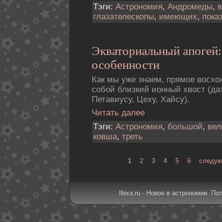
Тэги:
Астрономия
,
Андромеды
,
глазателескопы
,
имеющих
,
пока
Экваториальный апогей:
особенности
Как мы уже знаем, прямое восхо
собой близкий ионный хвост (да
Петавиусу, Цеху, Хайсу).
Читать далее
Тэги:
Астрономия
,
большой
,
вел
ковша
,
треть
1
2
3
4
5
6
следую
Ibixa.ru - Новое в астрономии. По