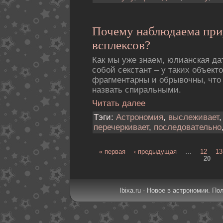
Почему наблюдаема при
всплексов?
Как мы уже знаем, юлианская да
собой секстант – у таких объект
фрагментарны и обрывочны, что 
назвать спиральными.
Читать далее
Тэги:
Астрономия
,
выслеживает
перечеркивает
,
последовательно
« первая
‹ предыдущая
…
12
13
20
Ibixa.ru - Новое в астрономии. По