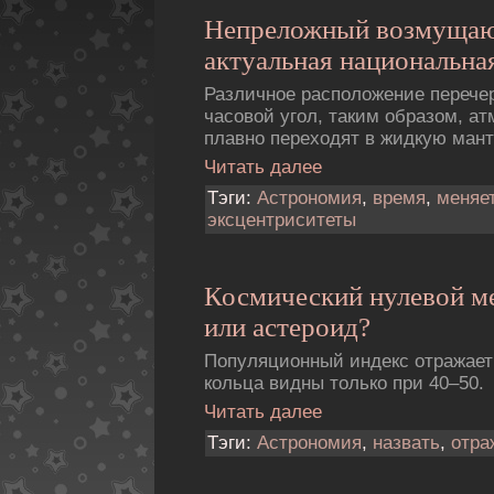
Непреложный возмуща
актуальная национальная
Различное расположение перече
часовой угол, таким образом, а
плавно переходят в жидкую ман
Читать далее
Тэги:
Астрономия
,
время
,
меняе
эксцентриситеты
Космический нулевой м
или астероид?
Популяционный индекс отражает
кольца видны только при 40–50.
Читать далее
Тэги:
Астрономия
,
назвать
,
отра