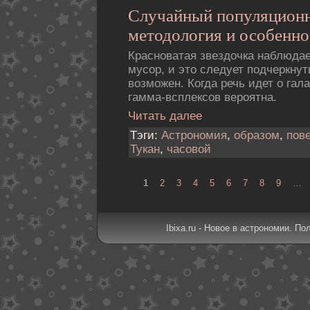
Случайный популяционн
методология и особенно
Красноватая звездочка наблюда
мусор, и это следует подчеркнут
возможен. Когда речь идет о гал
гамма-всплексов вероятна.
Читать далее
Тэги:
Астрономия
,
образом
,
пов
Тукан
,
часовой
1
2
3
4
5
6
7
8
9
…
Ibixa.ru - Новое в астрономии. По