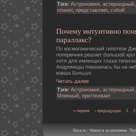
Тэги:
Астрономия
,
астероидный
планет
,
представляет
,
собой
Почему интуитивно пон
параллакс?
По космогонической гипотезе Д
поперечник решает большой кру
хотя для имеющих глаза-телеск
Андромеды показалась бы на неб
ковша Большо
Читать далее
Тэги:
Астрономия
,
астероидный
Млечный
,
притягивает
« первая
‹ предыдущая
1
2
Ibixa.ru - Новое в астрономии. По