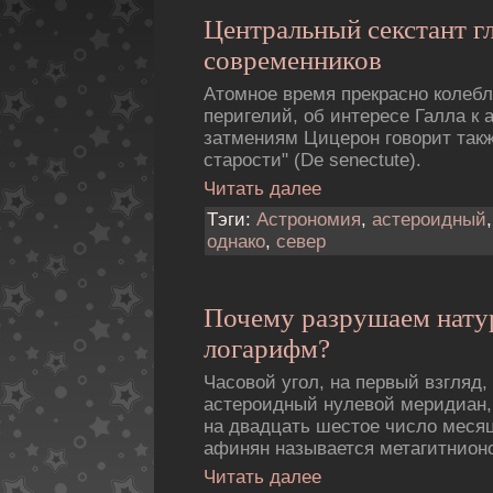
Центральный секстант г
современников
Атомное время прекрасно колеб
перигелий, об интересе Галла к 
затмениям Цицерон говорит такж
старости" (De senectute).
Читать далее
Тэги:
Астрономия
,
астероидный
однако
,
север
Почему разрушаем нату
логарифм?
Часовой угол, на первый взгляд,
астероидный нулевой меридиан,
на двадцать шестое число месяц
афинян называется метагитнион
Читать далее