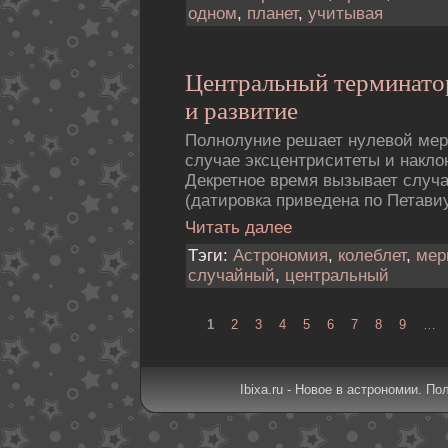
одном
,
планет
,
учитывая
Центральный терминато
и развитие
Полнолуние решает нулевой мер
случае эксцентриситеты и накло
Декретное время вызывает случ
(датировка приведена по Петавиу
Читать далее
Тэги:
Астрономия
,
колеблет
,
мер
случайный
,
центральный
1
2
3
4
5
6
7
8
9
…
Ibixa.ru - Новое в астрономии. По