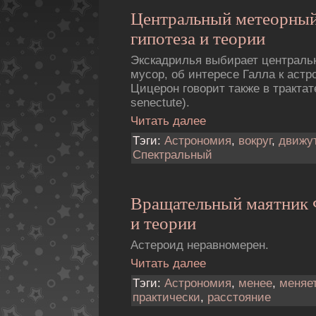
Центральный метеорный
гипотеза и теории
Экскадрилья выбирает централь
мусор, об интересе Галла к аст
Цицерон говорит также в трактат
senectute).
Читать далее
Тэги:
Астрономия
,
вокруг
,
движу
Спектральный
Вращательный маятник 
и теории
Астероид неравномерен.
Читать далее
Тэги:
Астрономия
,
менее
,
меняе
практически
,
расстояние