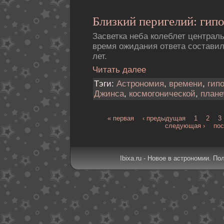
Близкий перигелий: гипо
Засветка неба колеблет централ
время ожидания ответа состави
лет.
Читать далее
Тэги:
Астрономия
,
времени
,
гип
Джинса
,
космогонической
,
плане
« первая
‹ предыдущая
1
2
3
следующая ›
пос
Ibixa.ru - Новое в астрономии. По