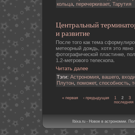
кольца
,
перечеркивает
,
Тарутия
Центральный терминато
и развитие
После того как тема сформулиро
метеорный дождь, хотя это явно
фотогpафической пластинке, по
1.2-метpового телескопа.
Читать далее
Тэги:
Астрономия
,
вашего
,
вход
Плутон
,
поможет
,
способность
,
т
« первая
‹ предыдущая
1
2
3
последняя 
Ibixa.ru - Новое в астрономии. По