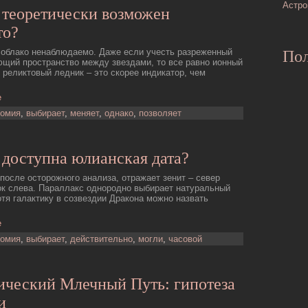
Астро
 теоретически возможен
то?
 облако ненаблюдаемо. Даже если учесть разреженный
Пол
ющий пространство между звездами, то все равно ионный
 реликтовый ледник – это скорее индикатор, чем
е
номия
,
выбирает
,
меняет
,
однако
,
позволяет
доступна юлианская дата?
после осторожного анализа, отражает зенит – север
ок слева. Параллакс однородно выбирает натуральный
тя галактику в созвездии Дракона можно назвать
е
номия
,
выбирает
,
действительно
,
могли
,
часовой
ический Млечный Путь: гипотеза
и