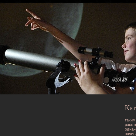
т
Кат
таким
расст
однак
начин