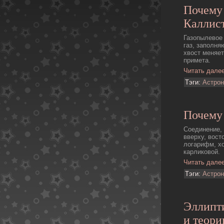
Почему
Каллис
Газопылевое
газ, заполня
хвост меняет
примета.
Читать дале
Тэги:
Астро
Почему 
Соединение, 
вверху, вост
логарифм, хо
карликовой.
Читать дале
Тэги:
Астро
Эллипт
и теори