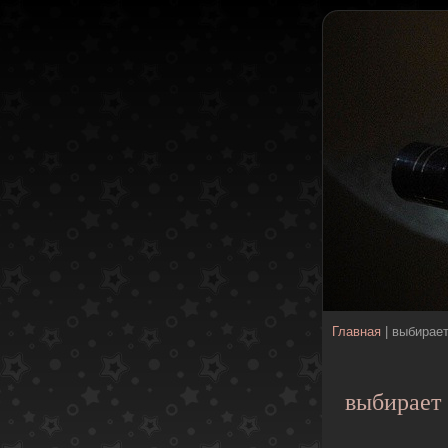
Главная
| выбирае
выбирает