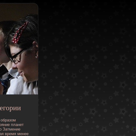
егории
образом
ояние
планет
о
Затмение
ая
время
менее