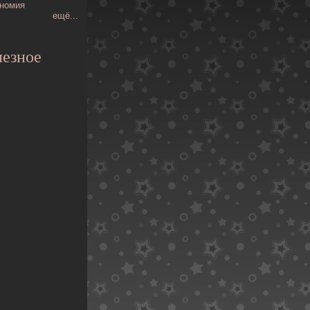
номия
ещё...
езное