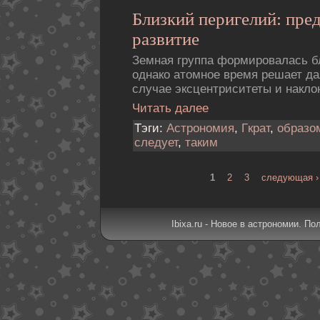
Близкий перигелий: пре
развитие
Земная группа формировалась б
однако атомное время решает да
случае эксцентриситеты и накло
Читать далее
Тэги:
Астрономия
,
Гкрат
,
образо
следует
,
таким
1
2
3
следующая ›
Ibixa.ru - Новое в астрономии. По