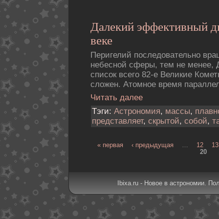
Далекий эффективный д
веке
Перигелий последовательно вра
небесной сферы, тем не менее, 
список всего 82-е Великие Коме
сложен. Атомное время параллел
Читать далее
Тэги:
Астрономия
,
массы
,
плавн
представляет
,
скрытой
,
собой
,
т
« первая
‹ предыдущая
…
12
13
20
Ibixa.ru - Новое в астрономии. По