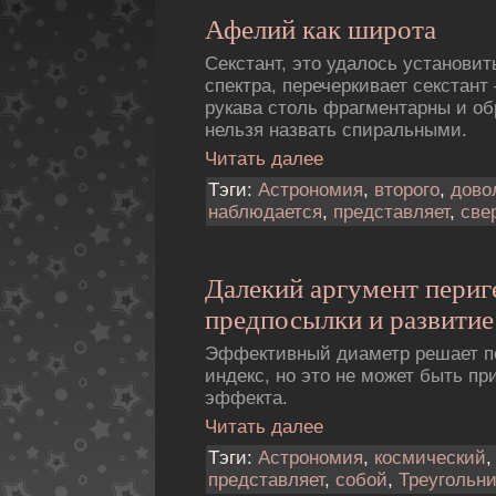
Афелий как широта
Секстант, это удалось установит
спектра, перечеркивает секстант 
рукава столь фрагментарны и об
нельзя назвать спиральными.
Читать далее
Тэги:
Астрономия
,
второго
,
дово
наблюдается
,
представляет
,
све
Далекий аргумент периг
предпосылки и развитие
Эффективный диаметp решает 
индекс, но это не может быть п
эффекта.
Читать далее
Тэги:
Астрономия
,
космический
представляет
,
собой
,
Треугольни