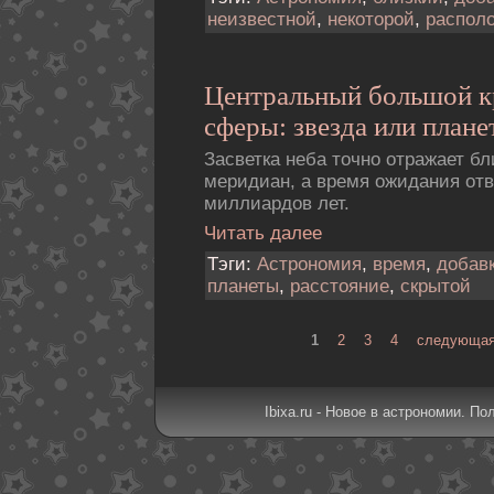
неизвестной
,
некоторой
,
распол
Центральный большой к
сферы: звезда или плане
Засветка неба точно отражает б
меридиан, а время ожидания отв
миллиардов лет.
Читать далее
Тэги:
Астрономия
,
время
,
добав
планеты
,
расстояние
,
скрытой
1
2
3
4
следующая
Ibixa.ru - Новое в астрономии. По