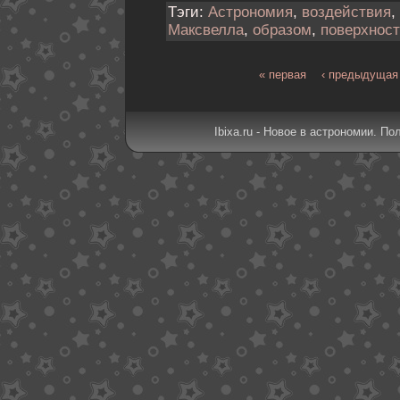
Тэги:
Астрономия
,
воздействия
,
Максвелла
,
образом
,
поверхнос
« первая
‹ предыдущая
Ibixa.ru - Новое в астрономии. По