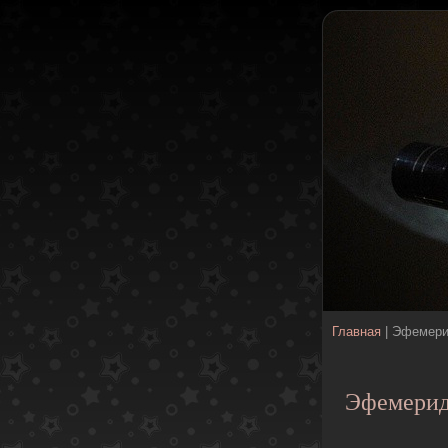
Главная
| Эфемер
Эфемери