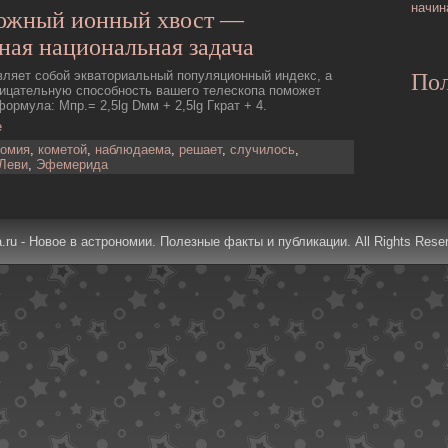
начин
ожный ионный хвост —
ная национальная задача
вляет собой экваториальный популяционный индекс, а
Пол
ницательную способность вашего телескопа поможет
рмула: Mпр.= 2,5lg Dмм + 2,5lg Гкрат + 4.
е
номия
,
кометой
,
наблюдаема
,
решает
,
случилось
,
Леви
,
Эфемерида
a.ru - Новое в астрономии. Полезные факты и публикации. All Rights Rese