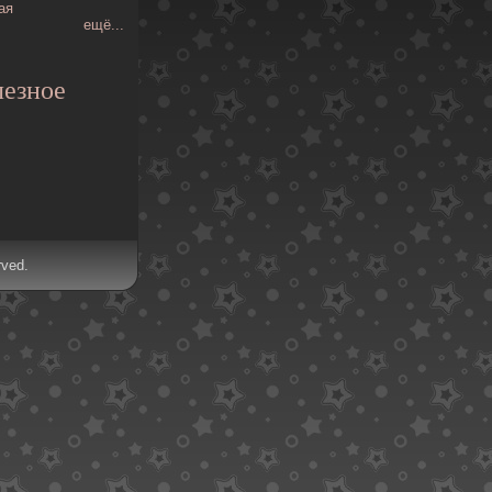
ая
ещё...
езное
rved.