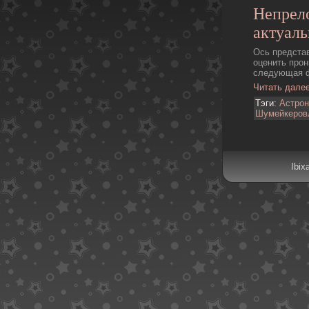
Непрел
актуаль
Ось предста
оценить про
следующая фо
Читать дале
Тэги:
Астро
Шумейкеpов
Ibix