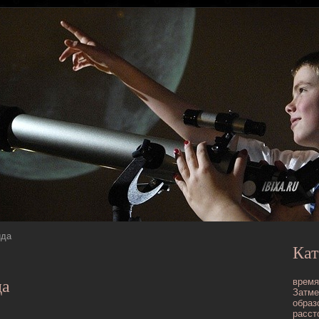
ида
Кат
время
да
Затме
образ
расст