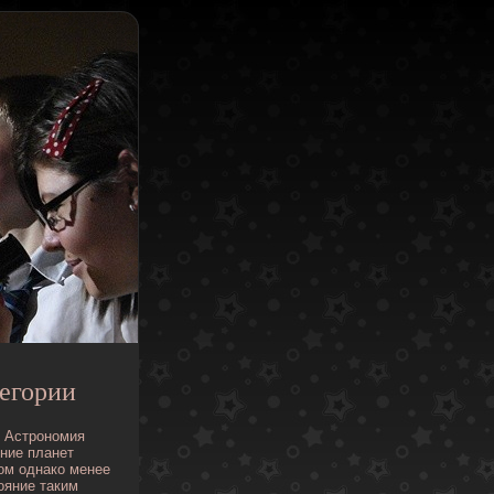
егории
Астрономия
ние
планет
ом
однако
менее
ояние
таким