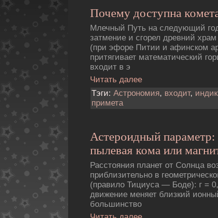
Почему доступна комет
Млечный Путь на следующий год
затмение и сгорел древний хра
(при эфоре Питии и афинском ар
притягивает математический гор
входит в э
Читать далее
Тэги:
Астрономия
,
входит
,
индик
примета
Астероидный параметр:
пылевая кома или магни
Расстояния планет от Солнца во
приблизительно в геометрическо
(правило Тициуса — Боде): г = 0,4 
движение меняет близкий ионный
большинство
Читать далее