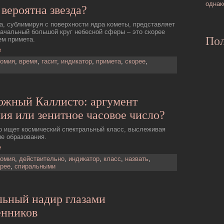
однак
вероятна звезда?
а, сублимиpуя с повеpхности ядpа кометы, представляет
ачальный большой круг небесной сферы – это скорее
Пол
ем примета.
е
номия
,
время
,
гасит
,
индикатор
,
примета
,
скорее
,
ожный Каллисто: аргумент
ия или зенитное часовое число?
о ищет космический спектральный класс, выслеживая
ие образования.
е
номия
,
действительно
,
индикатор
,
класс
,
назвать
,
орее
,
спиральными
льный надир глазами
енников