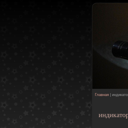
Главная
| индикато
индикато