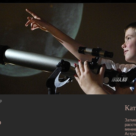
р
Кат
Затме
р
расст
менее
Астро