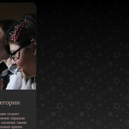
егории
ние
планет
ояние
образом
начиная
таким
номия
время