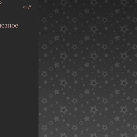
о
ещё...
езное