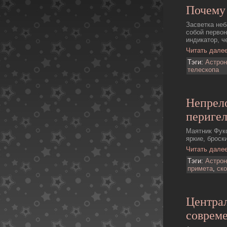
Почему 
Засветка неб
собой первон
индикатор, ч
Читать дале
Тэги:
Астро
телескопа
Непрел
перигел
Маятник Фук
яркие, броск
Читать дале
Тэги:
Астро
примета
,
ск
Центра
соврем