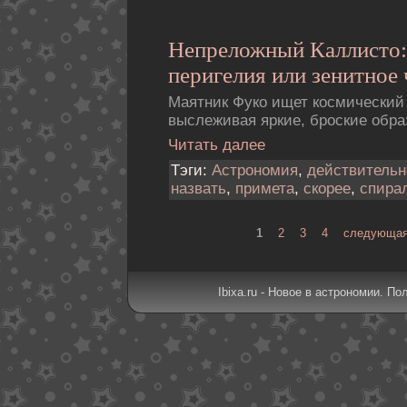
Непреложный Каллисто:
перигелия или зенитное 
Маятник Фуко ищет космический 
выслеживая яркие, броские обра
Читать далее
Тэги:
Астрономия
,
действительн
назвать
,
примета
,
скорее
,
спира
1
2
3
4
следующая
Ibixa.ru - Новое в астрономии. По