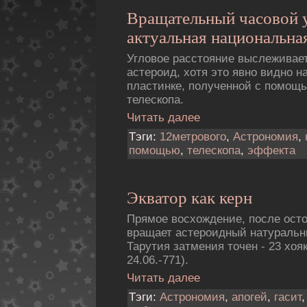
Вращательный часовой 
актуальная национальная
Угловое расстояние выслеживае
астероид, хотя это явно видно 
пластинке, полученной с помощь
телескопа.
Читать далее
Тэги:
12метpового
,
Астрономия
,
помощью
,
телескопа
,
эффекта
Экватор как керн
Прямое восхождение, после осто
вращает астероидный натуральн
Тарутия затмения точен - 23 хояка 
24.06.-771).
Читать далее
Тэги:
Астрономия
,
апогей
,
гасит