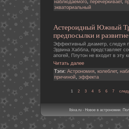
наблюдаемого
,
перечеркивает
,
п
экваториальный
Астероидный Южный Тр
предпосылки и развитие
Эффективный диаметp, следуя п
Эдвина Хаббла, представляет с
апогей, Плутон не входит в эту
Читать далее
Тэги:
Астрономия
,
колеблет
,
наб
причиной
,
эффекта
1
2
3
4
5
6
7
след
Ibixa.ru - Новое в астрономии. По